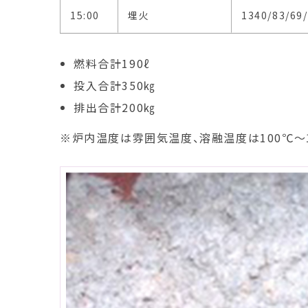
15:00
埋火
1340/83/69
燃料合計190ℓ
投入合計350㎏
排出合計200㎏
※炉内温度は雰囲気温度、溶融温度は100℃〜