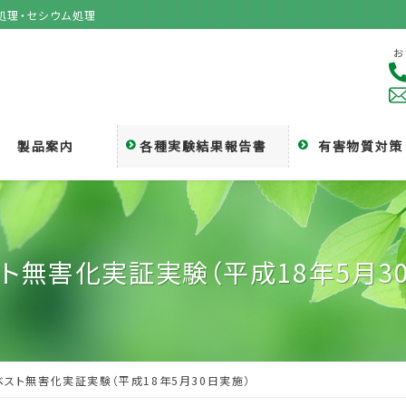
処理・セシウム処理
お
製品案内
各種実験結果報告書
有害物質対策
ト無害化実証実験（平成18年5月3
ベスト無害化実証実験（平成18年5月30日実施）