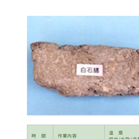
温 度
時 間
作業内容