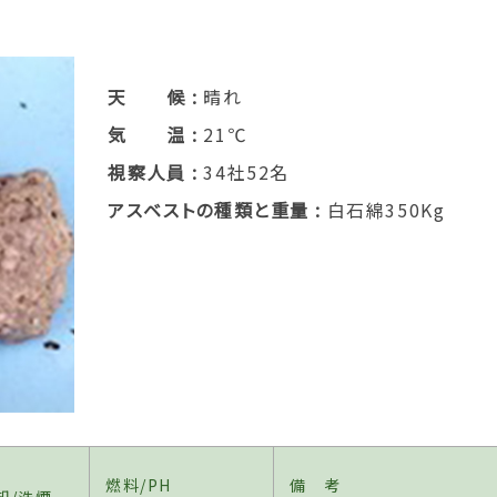
天 候
晴れ
気 温
21℃
視察人員
34社52名
アスベストの種類と重量
白石綿350Kg
燃料/PH
備 考