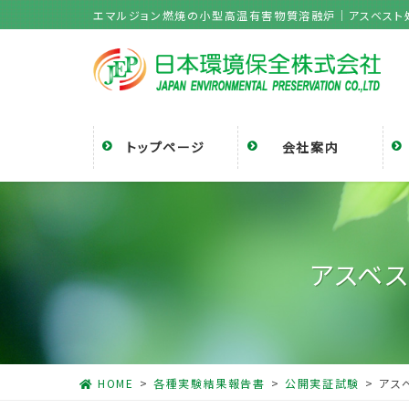
コ
ナ
エマルジョン燃焼の小型高温有害物質溶融炉｜アスベスト
ン
ビ
テ
ゲ
ン
ー
ツ
シ
に
ョ
移
ン
トップページ
会社案内
動
に
移
動
アスベス
HOME
各種実験結果報告書
公開実証試験
アス